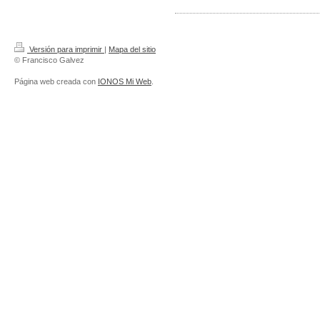
Versión para imprimir
|
Mapa del sitio
© Francisco Galvez
Página web creada con
IONOS Mi Web
.