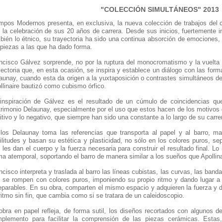
COLECCIÓN SIMULTÁNEOS" 2013
mpos Modernos presenta, en exclusiva, la nueva colección de trabajos del 
 la celebración de sus 20 años de carrera. Desde sus inicios, fuertemente in
bién lo étnico, su trayectoria ha sido una continua absorción de emociones, 
 piezas a las que ha dado forma.
ncisco Gálvez sorprende, no por la ruptura del monocromatismo y la vuelta a
yectoria que, en esta ocasión, se inspira y establece un diálogo con las form
aunay, cuando esta da origen a la yuxtaposición o contrastes simultáneos de
llinaire bautizó como cubismo órfico.
inspiración de Gálvez es el resultado de un cúmulo de coincidencias que 
rimonio Delaunay, especialmente por el uso que estos hacen de los motivos 
itivo y lo negativo, que siempre han sido una constante a lo largo de su carre
los Delaunay toma las referencias que transporta al papel y al barro, ma
ilitudes y basan su estética y plasticidad, no sólo en los colores puros, s
 les dan el cuerpo y la fuerza necesaria para construir el resultado final. 
ma atemporal, soportando el barro de manera similar a los sueños que Apolli
ncisco interpreta y traslada al barro las líneas cubistas, las curvas, las ban
 se rompen con colores puros, imponiendo su propio ritmo y dando lugar a
eparables. En su obra, comparten el mismo espacio y adquieren la fuerza y 
ritmo sin fin, que cambia como si se tratara de un caleidoscopio.
obra en papel refleja, de forma sutil, los diseños recortados con algunos 
plemento para facilitar la comprensión de las piezas cerámicas. Estas, 