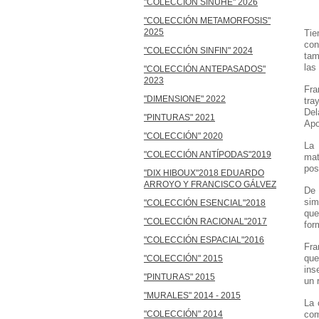
"COLECCIÓN SINUHÉ" 2026
"
"COLECCIÓN METAMORFOSIS"
2025
Tie
con
"COLECCIÓN SINFIN" 2024
tam
las
"COLECCIÓN ANTEPASADOS"
2023
Fra
"DIMENSIONE" 2022
tra
Del
"PINTURAS" 2021
Apo
"COLECCIÓN" 2020
La 
"COLECCIÓN ANTÍPODAS"2019
mat
pos
"DIX HIBOUX"2018 EDUARDO
ARROYO Y FRANCISCO GÁLVEZ
De 
sim
"COLECCIÓN ESENCIAL"2018
que
"COLECCIÓN RACIONAL"2017
for
"COLECCIÓN ESPACIAL"2016
Fra
que
"COLECCIÓN" 2015
ins
"PINTURAS" 2015
un 
"MURALES" 2014 - 2015
La 
"COLECCIÓN" 2014
com