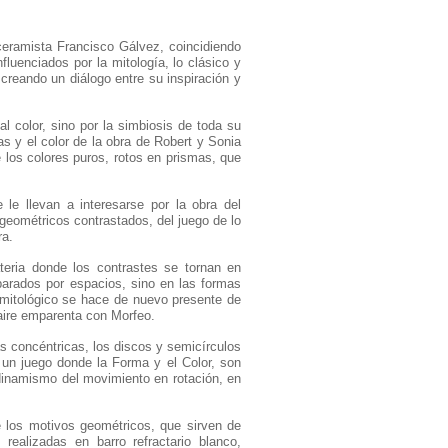
ceramista Francisco Gálvez, coincidiendo
fluenciados por la mitología, lo clásico y
creando un diálogo entre su inspiración y
l color, sino por la simbiosis de toda su
as y el color de la obra de Robert y Sonia
 los colores puros, rotos en prismas, que
le llevan a interesarse por la obra del
geométricos contrastados, del juego de lo
ra.
teria donde los contrastes se tornan en
eparados por espacios, sino en las formas
Lo mitológico se hace de nuevo presente de
naire emparenta con Morfeo.
das concéntricas, los discos y semicírculos
 un juego donde la Forma y el Color, son
dinamismo del movimiento en rotación, en
de los motivos geométricos, que sirven de
realizadas en barro refractario blanco,