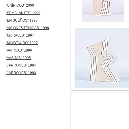
"ONÍRICOS" 2000
"SEMBLANTES" 1999
"EN SUEÑOS" 1998
"VISIONES ÉTNICAS" 1998
"MURALES" 1997
"MINOTAURO" 1997
"ANTICAS" 1996
"VASIJAS" 1995
"JARRONES" 1994
"JARRONES" 1993