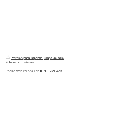
Versión para imprimir
|
Mapa del sitio
© Francisco Galvez
Página web creada con
IONOS Mi Web
.