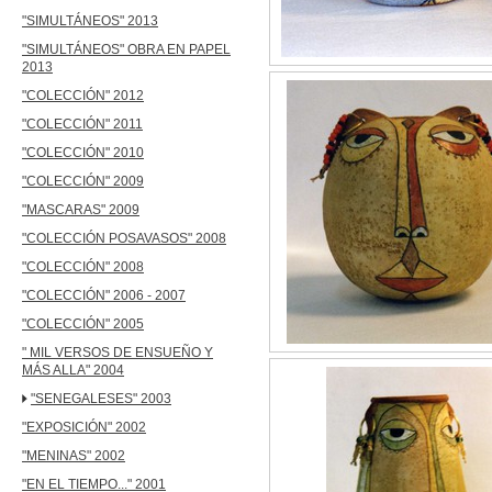
"SIMULTÁNEOS" 2013
"SIMULTÁNEOS" OBRA EN PAPEL
2013
"COLECCIÓN" 2012
"COLECCIÓN" 2011
"COLECCIÓN" 2010
"COLECCIÓN" 2009
"MASCARAS" 2009
"COLECCIÓN POSAVASOS" 2008
"COLECCIÓN" 2008
"COLECCIÓN" 2006 - 2007
"COLECCIÓN" 2005
" MIL VERSOS DE ENSUEÑO Y
MÁS ALLA" 2004
"SENEGALESES" 2003
"EXPOSICIÓN" 2002
"MENINAS" 2002
"EN EL TIEMPO..." 2001