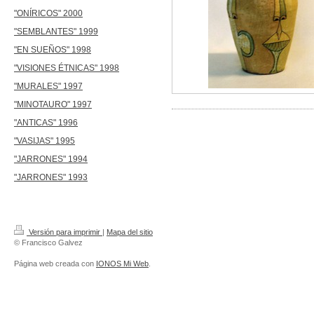
"ONÍRICOS" 2000
"SEMBLANTES" 1999
"EN SUEÑOS" 1998
"VISIONES ÉTNICAS" 1998
"MURALES" 1997
"MINOTAURO" 1997
"ANTICAS" 1996
"VASIJAS" 1995
"JARRONES" 1994
"JARRONES" 1993
Versión para imprimir
|
Mapa del sitio
© Francisco Galvez
Página web creada con
IONOS Mi Web
.