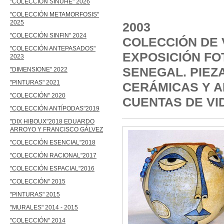
"COLECCIÓN SINUHÉ" 2026
"SEN
"COLECCIÓN METAMORFOSIS"
2025
2
"COLECCIÓN SINFIN" 2024
COLECCIÓN DE 
"COLECCIÓN ANTEPASADOS"
EXPOSICIÓN FO
2023
SENEGAL. PIE
"DIMENSIONE" 2022
"PINTURAS" 2021
CERÁMICAS Y 
"COLECCIÓN" 2020
CUENTAS DE VID
"COLECCIÓN ANTÍPODAS"2019
"DIX HIBOUX"2018 EDUARDO
ARROYO Y FRANCISCO GÁLVEZ
"COLECCIÓN ESENCIAL"2018
"COLECCIÓN RACIONAL"2017
"COLECCIÓN ESPACIAL"2016
"COLECCIÓN" 2015
"PINTURAS" 2015
"MURALES" 2014 - 2015
"COLECCIÓN" 2014